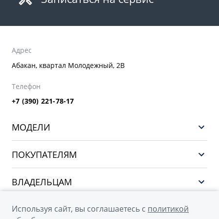
Адрес
Абакан, квартал Молодежный, 2В
Телефон
+7 (390) 221-78-17
МОДЕЛИ
GEELY EX5 EM-i
ПОКУПАТЕЛЯМ
НОВЫЙ COOLRAY
Выбор и покупка
EX5
ВЛАДЕЛЬЦАМ
Финансы и услуги
PREFACE
Сервис
О КОМПАНИИ
Используя сайт, вы соглашаетесь с
политикой
CITYRAY
Поддержка