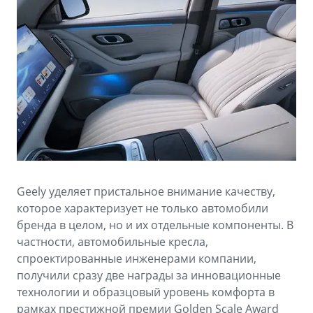
Аксессуары
Советы по эксплуатации
Зарядные устройства
Спецпредложения
OKAVANGO
MONJARO
ФИНАНСЫ И УСЛУГИ
ПОДДЕРЖКА
от 3 429 990 ₽*
от 4 349 990 ₽*
Автокредит
Помощь на дорогах
Расчет КАСКО
Гарантия Geely
PREFACE
GEELY EX5
Страхование
Сервисная книжка
от 3 079 990 ₽*
от 3 769 990 ₽*
Geely уделяет пристальное внимание качеству,
GEELY Лизинг
Вопросы и ответы
которое характеризует не только автомобили
бренда в целом, но и их отдельные компоненты. В
частности, автомобильные кресла,
спроектированные инженерами компании,
получили сразу две награды за инновационные
технологии и образцовый уровень комфорта в
рамках престижной премии Golden Scale Award