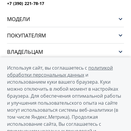
+7 (390) 221-78-17
МОДЕЛИ
GEELY EX5 ГИБРИД
ПОКУПАТЕЛЯМ
НОВЫЙ COOLRAY
Выбор и покупка
EX5
ВЛАДЕЛЬЦАМ
Финансы и услуги
PREFACE
Сервис
О КОМПАНИИ
Используя сайт, вы соглашаетесь с
политикой
CITYRAY
Поддержка
обработки персональных данных
и
О бренде GEELY
ATLAS
использованием куки вашего браузера. Куки
можно отключить в любой момент в настройках
О дилерском центре
OKAVANGO
браузера. Для обеспечения оптимальной работы
Новости
MONJARO
и улучшения пользовательского опыта на сайте
© 2026
могут использоваться системы веб-аналитики (в
Наша команда
Архивные модели
том числе Яндекс.Метрика). Продолжая
Официальный сайт Geely в России
Правовая информация
использование сайта, Вы соглашаетесь с
Политика обработки персональных данных
Контакты