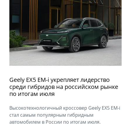
Geely EX5 EM-i укрепляет лидерство
среди гибридов на российском рынке
по итогам июля
Высокотехнологичный кроссовер Geely EX5 EM-i
стал самым популярным гибридным
автомобилем в России по итогам июля.