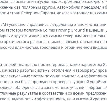
ожные испытания в условиях экстремально холодного к
оженных за полярным кругом. Автомобили преодолели б
ории стран Северной Европы, доказав готовность к сам
 EM-i успешно справились с отдельным этапом испытани
м тестовом полигоне Colmis Proving Ground в Швеции.
лярным кругом и является самым северным испытатель
я арктического региона в зимнее время отличаются не 
высокой влажностью, гололедом и ограниченной видимо
тателей тщательно протестировала такие параметры Geel
, качество работы системы отопления и терморегулиров
теллектуальных систем помощи водителю и эффективно
нно с этим была проведена проверка курсовой устойчив
ключая обледенелые и заснеженные участки. Гибридный
тличные результаты в соответствии со всеми предложе
 свою надежность и эффективность, но и высокий уровен