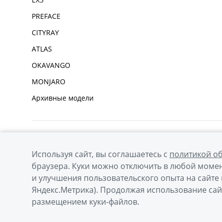
PREFACE
CITYRAY
ATLAS
OKAVANGO
MONJARO
Архивные модели
Используя сайт, вы соглашаетесь с
политикой о
браузера. Куки можно отключить в любой момен
и улучшения пользовательского опыта на сайте 
© 2026
Официальный сайт Geely в России
Политик
Яндекс.Метрика). Продолжая использование сай
размещением куки-файлов.