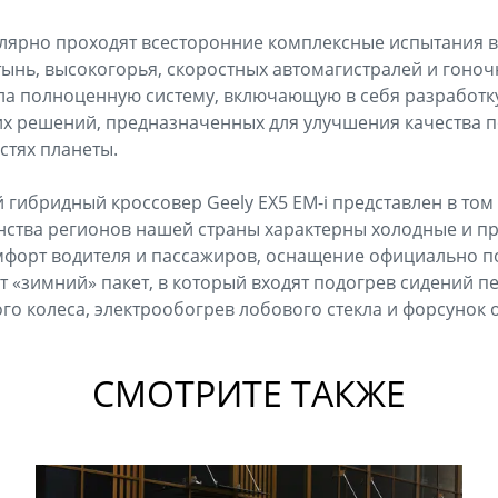
улярно проходят всесторонние комплексные испытания в
тынь, высокогорья, скоростных автомагистралей и гоно
а полноценную систему, включающую в себя разработку
их решений, предназначенных для улучшения качества 
стях планеты.
гибридный кроссовер Geely EX5 EM-i представлен в том 
нства регионов нашей страны характерны холодные и 
мфорт водителя и пассажиров, оснащение официально п
 «зимний» пакет, в который входят подогрев сидений пе
ого колеса, электрообогрев лобового стекла и форсунок 
СМОТРИТЕ ТАКЖЕ