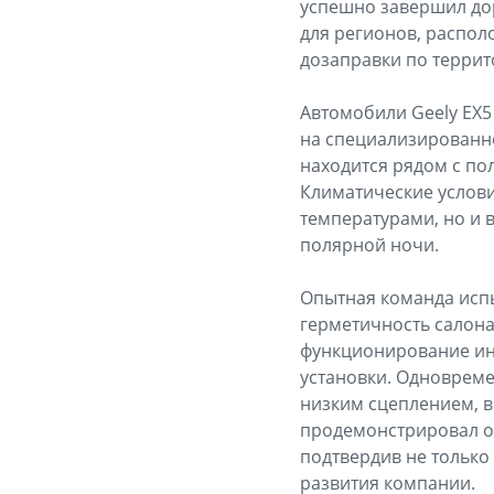
успешно завершил дор
для регионов, распол
дозаправки по террит
Автомобили Geely EX5
на специализированно
находится рядом с по
Климатические услови
температурами, но и 
полярной ночи.
Опытная команда испы
герметичность салона
функционирование ин
установки. Одновреме
низким сцеплением, в
продемонстрировал о
подтвердив не только
развития компании.