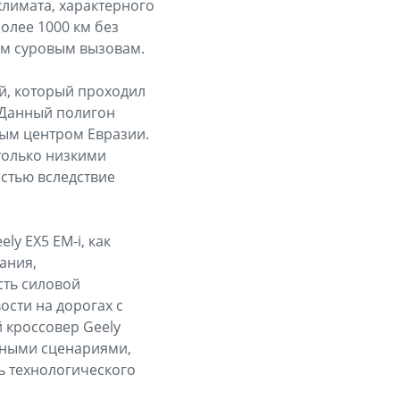
лимата, характерного
олее 1000 км без
ым суровым вызовам.
й, который проходил
 Данный полигон
ным центром Евразии.
только низкими
стью вследствие
y EX5 EM-i, как
ания,
сть силовой
ости на дорогах с
 кроссовер Geely
нными сценариями,
ь технологического