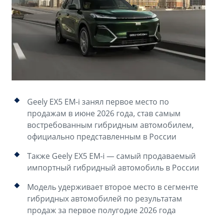
Аксессуары
Советы по эксплуатации
Зарядные устройства
Спецпредложения
OKAVANGO
MONJARO
ФИНАНСЫ И УСЛУГИ
ПОДДЕРЖКА
от 3 429 990 ₽*
от 4 349 990 ₽*
Автокредит
Помощь на дорогах
Расчет КАСКО
Гарантия Geely
Geely EX5 EM-i занял первое место по
PREFACE
GEELY EX5
Страхование
Сервисная книжка
продажам в июне 2026 года, став самым
от 3 079 990 ₽*
от 3 769 990 ₽*
востребованным гибридным автомобилем,
GEELY Лизинг
Вопросы и ответы
официально представленным в России
Также Geely EX5 EM-i — самый продаваемый
импортный гибридный автомобиль в России
Модель удерживает второе место в сегменте
гибридных автомобилей по результатам
продаж за первое полугодие 2026 года