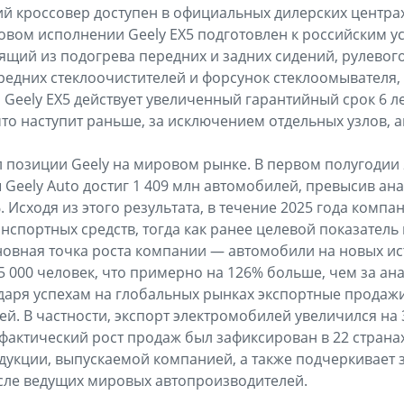
й кроссовер доступен в официальных дилерских центрах 
ртовом исполнении Geely EX5 подготовлен к российским 
ящий из подогрева передних и задних сидений, рулевого
ередних стеклоочистителей и форсунок стеклоомывателя,
а Geely EX5 действует увеличенный гарантийный срок 6 ле
что наступит раньше, за исключением отдельных узлов, аг
 позиции Geely на мировом рынке. В первом полугодии
Geely Auto достиг 1 409 млн автомобилей, превысив ан
 Исходя из этого результата, в течение 2025 года компа
нспортных средств, тогда как ранее целевой показатель
сновная точка роста компании — автомобили на новых ис
5 000 человек, что примерно на 126% больше, чем за а
даря успехам на глобальных рынках экспортные прода
ей. В частности, экспорт электромобилей увеличился на
фактический рост продаж был зафиксирован в 22 странах
дукции, выпускаемой компанией, а также подчеркивает
сле ведущих мировых автопроизводителей.