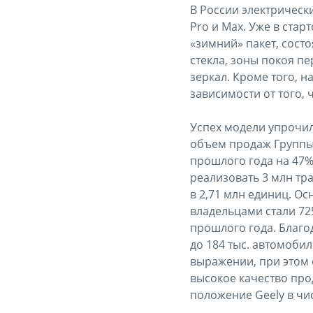
В России электрически
Pro и Max. Уже в ста
«зимний» пакет, состо
стекла, зоны покоя п
зеркал. Кроме того, н
зависимости от того, 
Успех модели упрочил
объем продаж Группы 
прошлого года на 47%.
реализовать 3 млн тра
в 2,71 млн единиц. О
владельцами стали 72
прошлого года. Благо
до 184 тыс. автомобил
выражении, при этом 
высокое качество про
положение Geely в чи