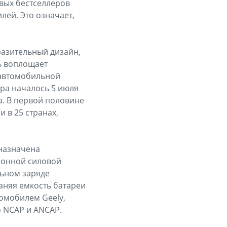
вых бестселлеров
лей. Это означает,
разительный дизайн,
ь воплощает
 автомобильной
ра началось 5 июля
а. В первой половине
 в 25 странах,
назначена
ионной силовой
льном заряде
раняя емкость батареи
томобилем Geely,
 NCAP и ANCAP.