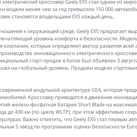
электрический кроссовер Geely EX5 стал одним из миро
и модели менее чем за год превысили 150 000 автомоби
ловек становятся владельцами EX5 каждый день.
ошения к окружающей среде, Geely EX5 предлагает вы
впечатляющий уровень комфорта и безопасности. Модел
я компании, которые определяют вектор развития всей
производство инновационного электрического кроссове
официальный старт продаж в Китае был объявлен 3 август
вышел на глобальный уровень. Продажи модели стартовали
современной модульной архитектуре GEA, которая пред
тромобилей. Кроссовер приводится в движение инновац
 Литий-железо-фосфатная батарея Short Blade на максима
да до 430 км (по циклу WLTP), при этом эффективно сох
ратурах. Важно отметить, что Geely EX5 стал первым ав
ьные 5 звезд по программам оценки безопасности Euro