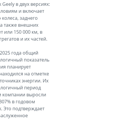
Geely в двух версиях:
условиям и включает
 колеса, заднего
 а также внешних
т или 150 000 км, в
регатов и их частей.
 2025 года общий
алогичный показатель
ния планирует
 находился на отметке
точниках энергии. Их
налогичный период
жи компании выросли
 307% в годовом
. Это подтверждает
 заслуженное