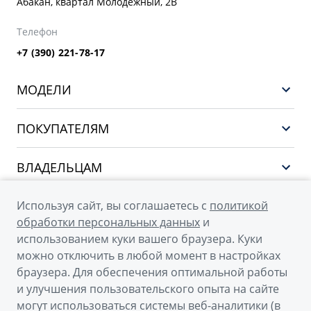
Абакан, квартал Молодежный, 2В
Телефон
+7 (390) 221-78-17
МОДЕЛИ
GEELY EX5 ГИБРИД
ПОКУПАТЕЛЯМ
НОВЫЙ COOLRAY
Выбор и покупка
EX5
ВЛАДЕЛЬЦАМ
Финансы и услуги
PREFACE
Сервис
О КОМПАНИИ
Используя сайт, вы соглашаетесь с
политикой
CITYRAY
Поддержка
обработки персональных данных
и
О бренде GEELY
ATLAS
использованием куки вашего браузера. Куки
можно отключить в любой момент в настройках
О дилерском центре
OKAVANGO
браузера. Для обеспечения оптимальной работы
Новости
MONJARO
и улучшения пользовательского опыта на сайте
© 2026
могут использоваться системы веб-аналитики (в
Наша команда
Архивные модели