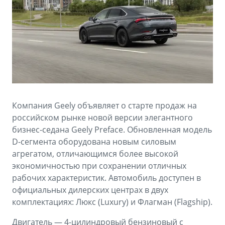
Аксессуары
Советы по эксплуатации
Зарядные устройства
Спецпредложения
OKAVANGO
MONJARO
ФИНАНСЫ И УСЛУГИ
ПОДДЕРЖКА
от 3 429 990 ₽*
от 4 349 990 ₽*
Автокредит
Помощь на дорогах
Расчет КАСКО
Гарантия Geely
Компания Geely объявляет о старте продаж на
PREFACE
GEELY EX5
Страхование
Сервисная книжка
российском рынке новой версии элегантного
от 3 079 990 ₽*
от 3 769 990 ₽*
бизнес-седана Geely Preface. Обновленная модель
GEELY Лизинг
Вопросы и ответы
D-сегмента оборудована новым силовым
агрегатом, отличающимся более высокой
экономичностью при сохранении отличных
рабочих характеристик. Автомобиль доступен в
официальных дилерских центрах в двух
комплектациях: Люкс (Luxury) и Флагман (Flagship).
Двигатель — 4-цилиндровый бензиновый с