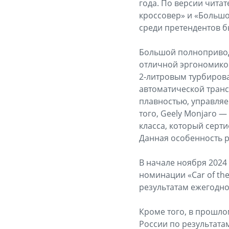
года. По версии чита
кроссовер» и «Большо
среди претендентов б
Большой полнопривод
отличной эргономико
2-литровым турбирова
автоматической тран
плавностью, управляе
того, Geely Monjaro 
класса, который серт
Данная особенность р
В начале ноября 2024 
номинации «Car of th
результатам ежегодн
Кроме того, в прошло
России по результат