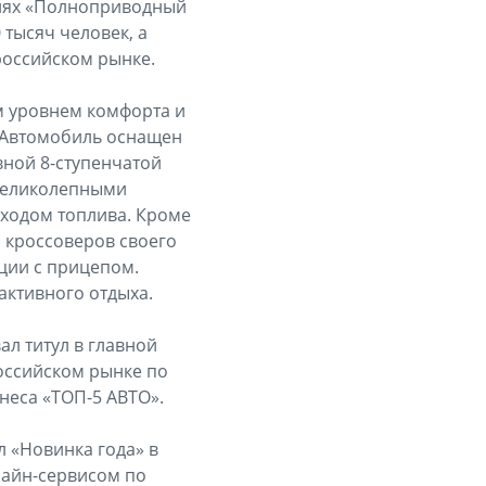
ациях «Полноприводный
 тысяч человек, а
российском рынке.
м уровнем комфорта и
 Автомобиль оснащен
вной 8-ступенчатой
 великолепными
сходом топлива. Кроме
и кроссоверов своего
ции с прицепом.
активного отдыха.
ал титул в главной
российском рынке по
неса «ТОП-5 АВТО».
л «Новинка года» в
лайн-сервисом по