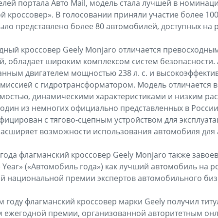
телей портала Авто Mail, модель стала лучшей в номин
й кроссовер». В голосовании приняли участие более 100
ыло представлено более 80 автомобилей, доступных на 
ный кроссовер Geely Monjaro отличается превосходны
й, обладает широким комплексом систем безопасности.
нным двигателем мощностью 238 л. с. и высокоэффекти
смиссией с гидротрансформатором. Модель отличается
мостью, динамическими характеристиками и низким ра
— один из немногих официально представленных в Росси
ифицирован с тягово-сцепным устройством для эксплуата
асширяет возможности использования автомобиля для 
года флагманский кроссовер Geely Monjaro также завоев
e Year» («Автомобиль года») как лучший автомобиль на 
ой национальной премии экспертов автомобильного биз
м году флагманский кроссовер марки Geely получил титу
ам ежегодной премии, организованной авторитетным он