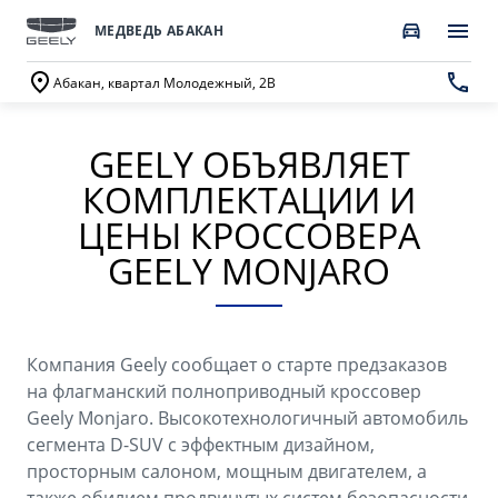
МЕДВЕДЬ АБАКАН
Абакан, квартал Молодежный, 2В
GEELY ОБЪЯВЛЯЕТ
ПОКУПАТЕЛЯМ
О КОМПАНИИ
ВЛАДЕЛЬЦАМ
МОДЕЛИ
КОМПЛЕКТАЦИИ И
ВЫБОР И ПОКУПКА
СЕРВИС
О бренде GEELY
ЦЕНЫ КРОССОВЕРА
GEELY MONJARO
Автомобили в наличии
Запись в сервисный центр
О дилерском центре
GEELY EX5 Гибрид
НОВЫЙ COOLRAY
Спецпредложения
Техническое обслуживание
Новости
от 3 214 990 ₽*
от 2 764 990 ₽*
Получить персональное предложение
Калькулятор ТО
Компания Geely сообщает о старте предзаказов
Наша команда
на флагманский полноприводный кроссовер
Записаться на тест-драйв
Ценности сервиса Geely
Geely Monjaro. Высокотехнологичный автомобиль
Правовая информация
сегмента D-SUV с эффектным дизайном,
CITYRAY
ATLAS
Трейд-ин
Руководство по эксплуатации
просторным салоном, мощным двигателем, а
Контакты
от 2 599 990 ₽*
от 3 189 990 ₽*