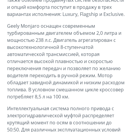
также обилием продвинутых систем безопасности
Аксессуары
Советы по эксплуатации
и опций комфорта поступит в продажу в трех
вариантах исполнения: Luxury, Flagship и Exclusive.
Зарядные устройства
Спецпредложения
Geely Monjaro оснащен современным
OKAVANGO
MONJARO
ФИНАНСЫ И УСЛУГИ
ПОДДЕРЖКА
турбированным двигателем объемом 2,0 литра и
от 3 429 990 ₽*
от 4 349 990 ₽*
мощностью 238 л.с. Двигатель агрегатирован с
Автокредит
Помощь на дорогах
высокотехнологичной 8-ступенчатой
автоматической трансмиссией, которая
Расчет КАСКО
Гарантия Geely
отличается высокой плавностью и скоростью
PREFACE
GEELY EX5
переключения передач и позволяет по желанию
Страхование
Сервисная книжка
от 3 079 990 ₽*
от 3 769 990 ₽*
водителя переходить в ручной режим. Мотор
GEELY Лизинг
Вопросы и ответы
обладает завидной динамикой и низким расходом
топлива. В условном смешанном цикле кроссовер
потребляет 8,5 л на 100 км.
Интеллектуальная система полного привода с
электрогидравлической муфтой распределяет
крутящий момент по осям в соотношении до
50:50. Для различных эксплуатационных условий