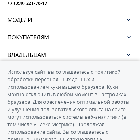
+7 (390) 221-78-17
МОДЕЛИ
GEELY EX5 ГИБРИД
ПОКУПАТЕЛЯМ
НОВЫЙ COOLRAY
Выбор и покупка
EX5
ВЛАДЕЛЬЦАМ
Финансы и услуги
PREFACE
Сервис
О КОМПАНИИ
Используя сайт, вы соглашаетесь с
политикой
CITYRAY
Поддержка
обработки персональных данных
и
О бренде GEELY
ATLAS
использованием куки вашего браузера. Куки
можно отключить в любой момент в настройках
О дилерском центре
OKAVANGO
браузера. Для обеспечения оптимальной работы
Новости
MONJARO
и улучшения пользовательского опыта на сайте
© 2026
могут использоваться системы веб-аналитики (в
Наша команда
Архивные модели
том числе Яндекс.Метрика). Продолжая
Официальный сайт Geely в России
Правовая информация
использование сайта, Вы соглашаетесь с
Политика обработки персональных данных
Контакты
применением указанных технологий и