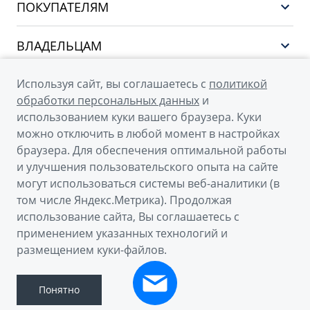
ПОКУПАТЕЛЯМ
НОВЫЙ COOLRAY
Выбор и покупка
EX5
ВЛАДЕЛЬЦАМ
Финансы и услуги
PREFACE
Сервис
О КОМПАНИИ
Используя сайт, вы соглашаетесь с
политикой
CITYRAY
Поддержка
обработки персональных данных
и
О бренде GEELY
ATLAS
использованием куки вашего браузера. Куки
можно отключить в любой момент в настройках
О дилерском центре
OKAVANGO
браузера. Для обеспечения оптимальной работы
Новости
MONJARO
и улучшения пользовательского опыта на сайте
© 2026
могут использоваться системы веб-аналитики (в
Наша команда
Архивные модели
том числе Яндекс.Метрика). Продолжая
Официальный сайт Geely в России
Правовая информация
использование сайта, Вы соглашаетесь с
Политика обработки персональных данных
Контакты
применением указанных технологий и
размещением куки-файлов.
Правовая информация
Сделано в ПЕРКС
Понятно