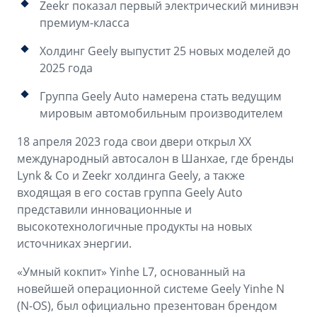
Аксессуары
Советы по эксплуатации
Zeekr показал первый электрический минивэн
премиум-класса
Зарядные устройства
Спецпредложения
Холдинг Geely выпустит 25 новых моделей до
OKAVANGO
MONJARO
2025 года
ФИНАНСЫ И УСЛУГИ
ПОДДЕРЖКА
от 3 429 990 ₽*
от 4 349 990 ₽*
Группа Geely Auto намерена стать ведущим
Автокредит
Помощь на дорогах
мировым автомобильным производителем
Расчет КАСКО
Гарантия Geely
18 апреля 2023 года свои двери открыл XX
международный автосалон в Шанхае, где бренды
PREFACE
GEELY EX5
Страхование
Сервисная книжка
Lynk & Co и Zeekr холдинга Geely, а также
от 3 079 990 ₽*
от 3 769 990 ₽*
входящая в его состав группа Geely Auto
GEELY Лизинг
Вопросы и ответы
представили инновационные и
высокотехнологичные продукты на новых
источниках энергии.
«Умный кокпит» Yinhe L7, основанный на
новейшей операционной системе Geely Yinhe N
(N-OS), был официально презентован брендом