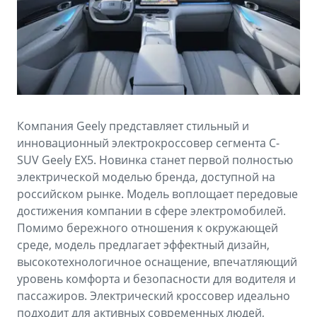
Аксессуары
Советы по эксплуатации
Зарядные устройства
Спецпредложения
OKAVANGO
MONJARO
ФИНАНСЫ И УСЛУГИ
ПОДДЕРЖКА
от 3 429 990 ₽*
от 4 349 990 ₽*
Автокредит
Помощь на дорогах
Компания Geely представляет стильный и
Расчет КАСКО
Гарантия Geely
инновационный электрокроссовер сегмента C-
PREFACE
GEELY EX5
SUV Geely EX5. Новинка станет первой полностью
Страхование
Сервисная книжка
электрической моделью бренда, доступной на
от 3 079 990 ₽*
от 3 769 990 ₽*
российском рынке. Модель воплощает передовые
GEELY Лизинг
Вопросы и ответы
достижения компании в сфере электромобилей.
Помимо бережного отношения к окружающей
среде, модель предлагает эффектный дизайн,
высокотехнологичное оснащение, впечатляющий
уровень комфорта и безопасности для водителя и
пассажиров. Электрический кроссовер идеально
подходит для активных современных людей,