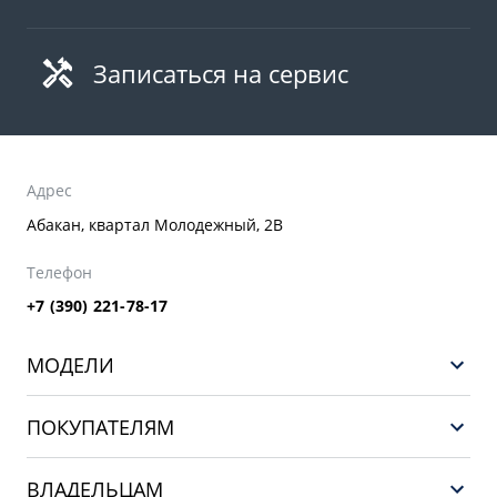
Записаться на сервис
Адрес
Абакан, квартал Молодежный, 2В
Телефон
+7 (390) 221-78-17
МОДЕЛИ
GEELY EX5 ГИБРИД
ПОКУПАТЕЛЯМ
НОВЫЙ COOLRAY
Выбор и покупка
EX5
ВЛАДЕЛЬЦАМ