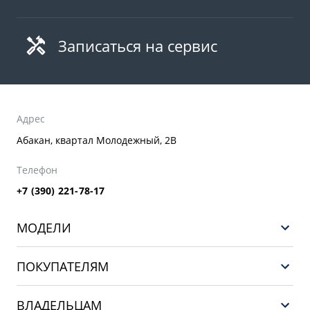
Записаться на сервис
Адрес
Абакан, квартал Молодежный, 2В
Телефон
+7 (390) 221-78-17
МОДЕЛИ
GEELY EX5 ГИБРИД
ПОКУПАТЕЛЯМ
НОВЫЙ COOLRAY
Выбор и покупка
EX5
ВЛАДЕЛЬЦАМ