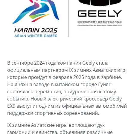
Аксессуары
Советы по эксплуатации
Зарядные устройства
Спецпредложения
OKAVANGO
MONJARO
ФИНАНСЫ И УСЛУГИ
ПОДДЕРЖКА
от 3 429 990 ₽*
от 4 349 990 ₽*
Автокредит
Помощь на дорогах
Расчет КАСКО
Гарантия Geely
В сентябре 2024 года компания Geely стала
PREFACE
GEELY EX5
Страхование
Сервисная книжка
официальным партнером IX зимних Азиатских игр,
от 3 079 990 ₽*
от 3 769 990 ₽*
которые пройдут в феврале 2025 года в Харбине.
GEELY Лизинг
Вопросы и ответы
На днях на заводе в китайском городе Гуйян
состоялась церемония, приуроченная к этому
событию. Новый электрический кроссовер Geely
EX5 выступит одним из официальных автомобилей
поддержки спортивных соревнований.
IX зимние Азиатские игры воплощают дух
гармонии и единства, объединяя различные