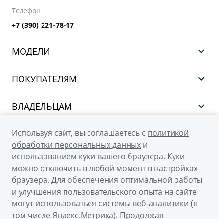
Телефон
+7 (390) 221-78-17
МОДЕЛИ
GEELY EX5 ГИБРИД
ПОКУПАТЕЛЯМ
НОВЫЙ COOLRAY
Выбор и покупка
EX5
ВЛАДЕЛЬЦАМ
Финансы и услуги
PREFACE
Сервис
О КОМПАНИИ
Используя сайт, вы соглашаетесь с
политикой
CITYRAY
Поддержка
обработки персональных данных
и
О бренде GEELY
ATLAS
использованием куки вашего браузера. Куки
можно отключить в любой момент в настройках
О дилерском центре
OKAVANGO
браузера. Для обеспечения оптимальной работы
Новости
MONJARO
и улучшения пользовательского опыта на сайте
© 2026
могут использоваться системы веб-аналитики (в
Наша команда
Архивные модели
том числе Яндекс.Метрика). Продолжая
Официальный сайт Geely в России