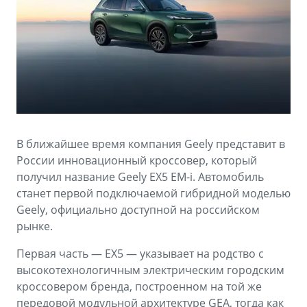
Аксессуары
Советы по эксплуатации
Зарядные устройства
Спецпредложения
OKAVANGO
MONJARO
ФИНАНСЫ И УСЛУГИ
ПОДДЕРЖКА
от 3 429 990 ₽*
от 4 349 990 ₽*
Автокредит
Помощь на дорогах
Расчет КАСКО
Гарантия Geely
В ближайшее время компания Geely представит в
PREFACE
GEELY EX5
Страхование
Сервисная книжка
России инновационный кроссовер, который
от 3 079 990 ₽*
от 3 769 990 ₽*
получил название Geely EX5 EM-i. Автомобиль
GEELY Лизинг
Вопросы и ответы
станет первой подключаемой гибридной моделью
Geely, официально доступной на российском
рынке.
Первая часть — EX5 — указывает на родство с
высокотехнологичным электрическим городским
кроссовером бренда, построенном на той же
передовой модульной архитектуре GEA, тогда как