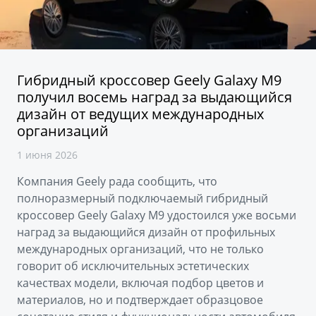
Аксессуары
Советы по эксплуатации
Зарядные устройства
Спецпредложения
OKAVANGO
MONJARO
ФИНАНСЫ И УСЛУГИ
ПОДДЕРЖКА
Гибридный кроссовер Geely Galaxy M9
от 3 429 990 ₽*
от 4 349 990 ₽*
получил восемь наград за выдающийся
Автокредит
Помощь на дорогах
дизайн от ведущих международных
организаций
Расчет КАСКО
Гарантия Geely
1 июня 2026
PREFACE
GEELY EX5
Страхование
Сервисная книжка
от 3 079 990 ₽*
от 3 769 990 ₽*
Компания Geely рада сообщить, что
GEELY Лизинг
Вопросы и ответы
полноразмерный подключаемый гибридный
кроссовер Geely Galaxy M9 удостоился уже восьми
наград за выдающийся дизайн от профильных
международных организаций, что не только
говорит об исключительных эстетических
качествах модели, включая подбор цветов и
материалов, но и подтверждает образцовое