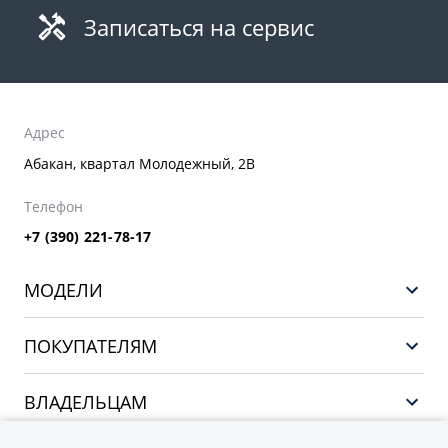
Записаться на сервис
Адрес
Абакан, квартал Молодежный, 2В
Телефон
+7 (390) 221-78-17
МОДЕЛИ
GEELY EX5 ГИБРИД
ПОКУПАТЕЛЯМ
НОВЫЙ COOLRAY
Выбор и покупка
EX5
ВЛАДЕЛЬЦАМ
Финансы и услуги
PREFACE
Сервис