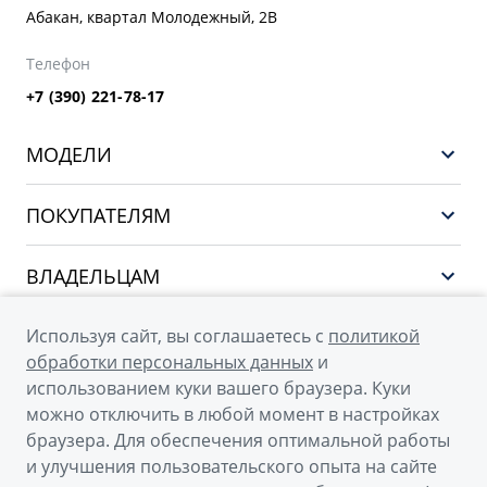
Абакан, квартал Молодежный, 2В
Телефон
+7 (390) 221-78-17
МОДЕЛИ
GEELY EX5 ГИБРИД
ПОКУПАТЕЛЯМ
НОВЫЙ COOLRAY
Выбор и покупка
EX5
ВЛАДЕЛЬЦАМ
Финансы и услуги
PREFACE
Сервис
О КОМПАНИИ
Используя сайт, вы соглашаетесь с
политикой
CITYRAY
Поддержка
обработки персональных данных
и
О бренде GEELY
ATLAS
использованием куки вашего браузера. Куки
можно отключить в любой момент в настройках
О дилерском центре
OKAVANGO
браузера. Для обеспечения оптимальной работы
Новости
MONJARO
и улучшения пользовательского опыта на сайте
© 2026